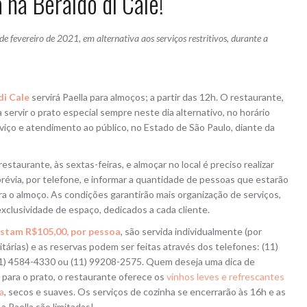
 na Beraldo di Cale!
 de fevereiro de 2021, em alternativa aos serviços restritivos, durante a
di Cale
servirá Paella para almoços; a partir das 12h. O restaurante,
a servir o prato especial sempre neste dia alternativo, no horário
viço e atendimento ao público, no Estado de São Paulo, diante da
 restaurante, às sextas-feiras, e almoçar no local é preciso realizar
révia, por telefone, e informar a quantidade de pessoas que estarão
a o almoço. As condições garantirão mais organização de serviços,
exclusividade de espaço, dedicados a cada cliente.
ustam R$105,00, por pessoa
, são servida individualmente (por
tárias) e as reservas podem ser feitas através dos telefones: (11)
1) 4584-4330 ou (11) 99208-2575. Quem deseja uma dica de
para o prato, o restaurante oferece os
vinhos leves e refrescantes
a
, secos e suaves. Os serviços de cozinha se encerrarão às 16h e as
a Paella são limitadas!