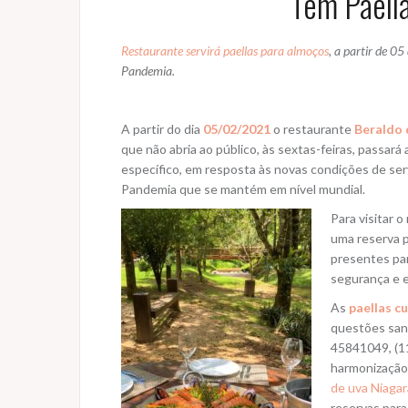
Tem Paella
Restaurante servirá paellas para almoços
, a partir de 05
Pandemia.
A partir do dia
05/02/2021
o restaurante
Beraldo 
que não abria ao público, às sextas-feiras, passará 
específico, em resposta às novas condições de ser
Pandemia que se mantém em nível mundial.
Para visitar o
uma reserva p
presentes par
segurança e 
As
paellas c
questões sani
45841049, (1
harmonização 
de uva Niagar
reservas para 